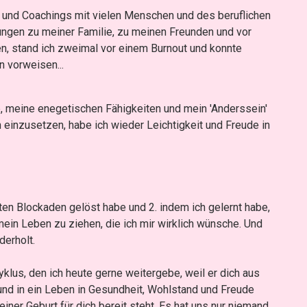
gs und Coachings mit vielen Menschen und des beruflichen
ungen zu meiner Familie, zu meinen Freunden und vor
en, stand ich zweimal vor einem Burnout und konnte
n vorweisen...
e, meine enegetischen Fähigkeiten und mein 'Anderssein'
 einzusetzen, habe ich wieder Leichtigkeit und Freude in
en Blockaden gelöst habe und 2. indem ich gelernt habe,
mein Leben zu ziehen, die ich mir wirklich wünsche. Und
derholt.
klus, den ich heute gerne weitergebe, weil er dich aus
nd in ein Leben in Gesundheit, Wohlstand und Freude
deiner Geburt für dich bereit steht. Es hat uns nur niemand