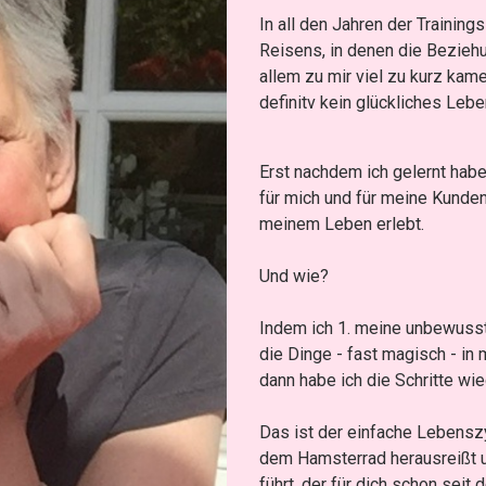
In all den Jahren der Trainin
Reisens, in denen die Bezieh
allem zu mir viel zu kurz kam
definitv kein glückliches Lebe
Erst nachdem ich gelernt hab
für mich und für meine Kunden
meinem Leben erlebt.
Und wie?
Indem ich 1. meine unbewusst
die Dinge - fast magisch - in 
dann habe ich die Schritte wie
Das ist der einfache Lebenszy
dem Hamsterrad herausreißt u
führt, der für dich schon seit 