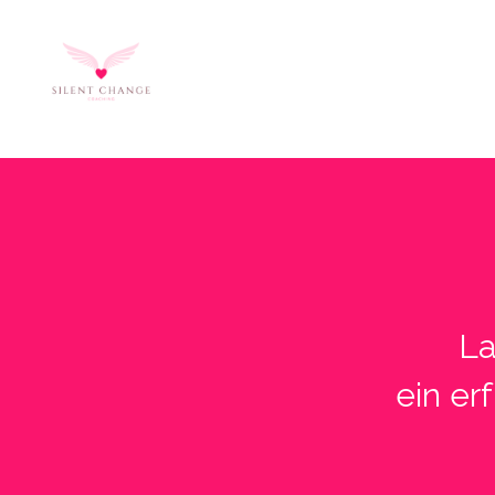
La
ein er