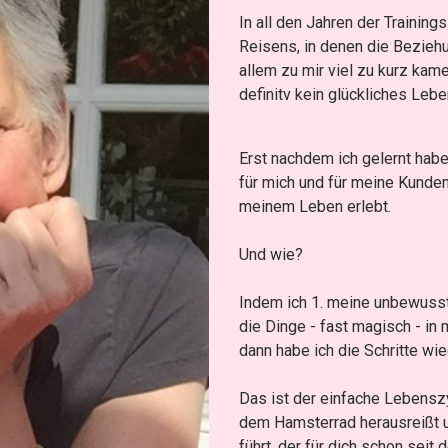
In all den Jahren der Trainin
Reisens, in denen die Bezieh
allem zu mir viel zu kurz kam
definitv kein glückliches Lebe
Erst nachdem ich gelernt hab
für mich und für meine Kunden
meinem Leben erlebt.
Und wie?
Indem ich 1. meine unbewusst
die Dinge - fast magisch - in 
dann habe ich die Schritte wie
Das ist der einfache Lebenszy
dem Hamsterrad herausreißt u
führt, der für dich schon seit 