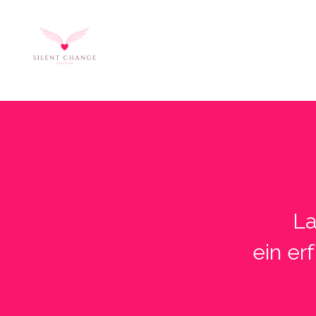
La
ein er