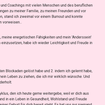
gs und Coachings mit vielen Menschen und des beruflichen
ungen zu meiner Familie, zu meinen Freunden und vor
en, stand ich zweimal vor einem Burnout und konnte
n vorweisen...
e, meine enegetischen Fähigkeiten und mein 'Anderssein'
 einzusetzen, habe ich wieder Leichtigkeit und Freude in
en Blockaden gelöst habe und 2. indem ich gelernt habe,
mein Leben zu ziehen, die ich mir wirklich wünsche. Und
derholt.
klus, den ich heute gerne weitergebe, weil er dich aus
nd in ein Leben in Gesundheit, Wohlstand und Freude
deiner Geburt für dich bereit steht. Es hat uns nur niemand