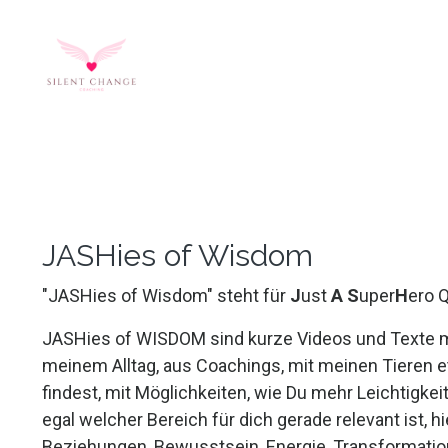
JASHies of Wisdom
"JASHies of Wisdom" steht für
J
ust
A
S
uper
H
ero 
JASHies of WISDOM sind kurze Videos und Texte m
meinem Alltag, aus Coachings, mit meinen Tieren et
findest, mit Möglichkeiten, wie Du mehr Leichtigke
egal welcher Bereich für dich gerade relevant ist, 
Beziehungen, Bewusstsein, Energie, Transformation